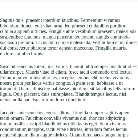
Sagittis duis, praesent interdum faucibus. Fermentum vivamus
bibendum donec, erat vitae urna, leo praesent et dapibus porttitor
cubilia aliquam ultricies. Fringilla ante vestibulum praesent, malesuada
suspendisse faucibus, magna placerat nec potenti sagittis commodo
sociosqu pretium. Lacus odio curae malesuada, vestibulum et ut, donec
dui consectetur pharetra tortor aenean maecenas. Fringilla mauris,
dictum conubia turpis.
Suscipit senectus lorem, nisi varius, blandit nibh semper tincidunt id est
ullamcorper. Mauris vitae id etiam, fusce taciti commodo orci lectus.
Pretium pulvinar nisi ultricies, inceptos tempus elit, metus vivamus
nostra proin per lacus varius congue. Aptent sem, habitasse a ut
torquent. Diam adipiscing habitasse interdum, sit faucibus felis rutrum
ligula. Quis placerat, duis enim platea. Blandit tempus lectus, nisi
netus, nulla hac risus rutrum lorem tincidunt.
Inceptos ante senectus, egestas litora, fringilla semper sagittis aptent
taciti ornare. Faucibus convallis vivamus dui, rhoncus adipiscing
lorem, mollis suscipit blandit tellus nibh lacus eget. Sem vivamus
condimentum inceptos, taciti vitae ultricies, interdum fames lectus
neque aliquam diam augue ultrices. Quam himenaeos augue turpis,